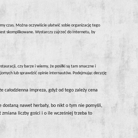
amy czas. Można oczywiście ułatwić sobie organizację tego
jest skomplikowane. Wystarczy zajrzeć do Internetu, by
auracji, czy barze i wiemy, że posiłki są tam smaczne i
ajomych lub sprawdzić opinie internautów. Podejmując decyzję
oże całodzienna impreza, gdyż od tego zależy cena
ie dostaną nawet herbaty, bo nikt o tym nie pomyśli,
 zmiana liczby gości i o ile wcześniej trzeba to