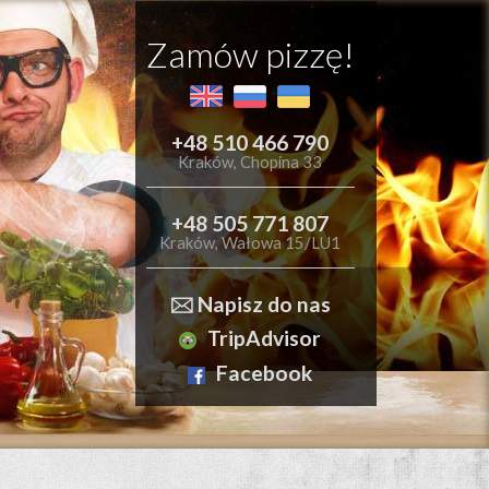
Zamów pizzę!
+48 510 466 790
Kraków, Chopina 33
+48 505 771 807
Kraków, Wałowa 15/LU1
🖂 Napisz do nas
TripAdvisor
Facebook