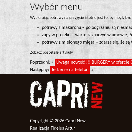
Wybór menu
Wybierając potrawy na przyjęcie istotne jest to, by mogły b
potrawy z makaronu – po odgrzaniu są niesmac
zupy w proszku – warto zaznaczyć w umowie, ż
potrawy z mielonego mięsa – zdarza się, że są t
Zobacz pozostałe artykuły
Poprzedni: «
Uwaga nowość !!! BURGERY w ofercie 
Następny:
Jedzenie na telefon
»
Copyright © 2026
Capri New
.
Realizacja Fidelus Artur