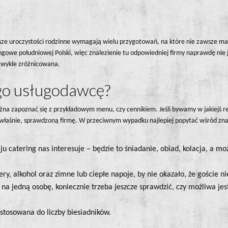
ejsze uroczystości rodzinne wymagają wielu przygotowań, na które nie zawsze m
gowe południowej Polski, więc znalezienie tu odpowiedniej firmy naprawdę nie 
ezwykle zróżnicowana.
go usługodawcę?
na zapoznać się z przykładowym menu, czy cennikiem. Jeśli bywamy w jakiejś rest
ą właśnie, sprawdzoną firmę. W przeciwnym wypadku najlepiej popytać wśród zn
ju catering nas interesuje – będzie to śniadanie, obiad, kolacja, a m
sery, alkohol oraz zimne lub ciepłe napoje, by nie okazało, że goście n
iu na jedną osobę, koniecznie trzeba jeszcze sprawdzić, czy możliwa jest
stosowana do liczby biesiadników.