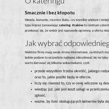
O kateringu
Smacznie i bez kłopotu
Wesela, komunie, rocznice ślubu, czy wszelkie większe i mni
typu imprez zamawiając
catering
.
Kraków
to centrum caterin
przekonać się, że wybór jest naprawdę ogromny, a oferta ni
Jak wybrać odpowiednie
Niektóre firmy mają swoje strony internetowe, na których moż
ładnie podane to oczywiście najlepiej zdecydować się na tak
warto kierować się kilkoma wskazówkami, czyli:
przede wszystkim trzeba określić, jakiego rodza
oraz to, jakie posiłki będą w ofercie,
liczy się również to, czy w cenę wliczone są de
wiedząc już, jaki jest koszt usługi w przeliczen
zgłosić,
ważne, by ilość obsługujących kelnerów była do