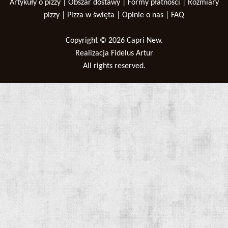
Artykuły o pizzy
|
Obszar dostawy
|
Formy płatności
|
Rozmiary
pizzy
|
Pizza w święta
|
Opinie o nas
|
FAQ
Copyright © 2026
Capri New
.
Realizacja
Fidelus Artur
All rights reserved.