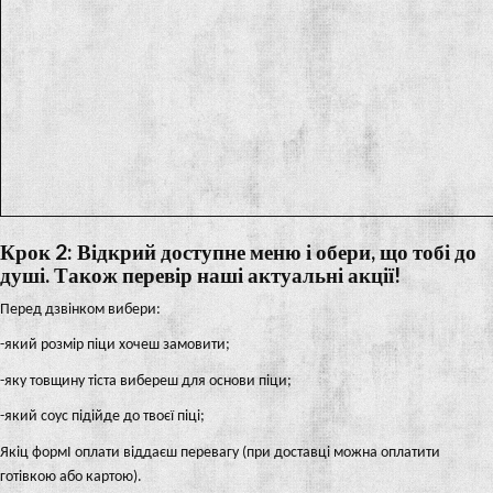
Крок 2: Відкрий доступне меню і обери, що тобі до
душі. Також перевір наші актуальні акції!
Перед дзвінком вибери:
-який розмір піци хочеш замовити;
-яку товщину тiста вибереш для основи піци;
-який соус підійде до твоєї піці;
Якiц формI оплати віддаєш перевагу (при доставці можна оплатити
готівкою або картою).