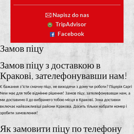
🖂 Napisz do nas
TripAdvisor
Facebook
Замов піцу
Замов піцу з доставкою в
Кракові, зателефонувавши нам!
Є бажання з’їсти смачну піцу, не виходячи з дому чи роботи? Піцерія Capri
New має для тебе відмінне рішення! Замов піцу, зателефонувавши нам, а
ми доставимо її до вибранего тобою місця в Кракові. Зона доставки
включає найважливіші райони Кракова. Досить тільки набрати номер і
зробити замовлення!
Як замовити піцу по телефону