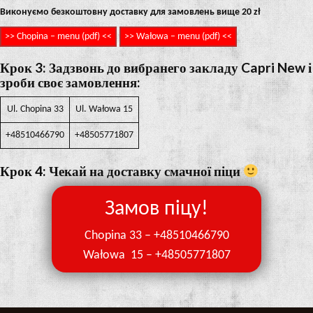
Виконуємо безкоштовну доставку для замовлень вище 20 zł
>> Chopina – menu (pdf) <<
>> Wałowa – menu (pdf) <<
Крок 3: Задзвонь до вибранего закладу Capri New і
зроби своє замовлення:
Ul. Chopina 33
Ul. Wałowa 15
+48510466790
+48505771807
Крок 4: Чекай на доставку смачної піци
Замов піцу!
Chopina 33 –
+48510466790
Wałowa 15 –
+48505771807