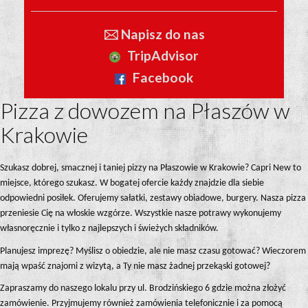
🖂 Napisz do nas
TripAdvisor
Facebook
Pizza z dowozem na Płaszów w
Krakowie
Szukasz dobrej, smacznej i taniej pizzy na Płaszowie w Krakowie? Capri New to
miejsce, którego szukasz. W bogatej ofercie każdy znajdzie dla siebie
odpowiedni posiłek. Oferujemy sałatki, zestawy obiadowe, burgery. Nasza pizza
przeniesie Cię na włoskie wzgórze. Wszystkie nasze potrawy wykonujemy
własnoręcznie i tylko z najlepszych i świeżych składników.
Planujesz imprezę? Myślisz o obiedzie, ale nie masz czasu gotować? Wieczorem
mają wpaść znajomi z wizytą, a Ty nie masz żadnej przekąski gotowej?
Zapraszamy do naszego lokalu przy ul. Brodzińskiego 6 gdzie można złożyć
zamówienie. Przyjmujemy również zamówienia telefonicznie i za pomocą