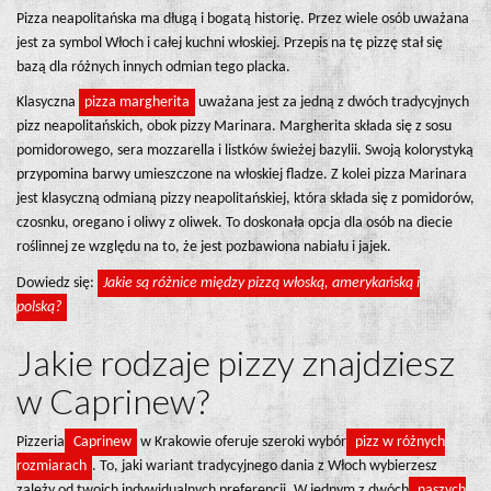
Pizza neapolitańska ma długą i bogatą historię. Przez wiele osób uważana
jest za symbol Włoch i całej kuchni włoskiej. Przepis na tę pizzę stał się
bazą dla różnych innych odmian tego placka.
Klasyczna
pizza margherita
uważana jest za jedną z dwóch tradycyjnych
pizz neapolitańskich, obok pizzy Marinara. Margherita składa się z sosu
pomidorowego, sera mozzarella i listków świeżej bazylii. Swoją kolorystyką
przypomina barwy umieszczone na włoskiej fladze. Z kolei pizza Marinara
jest klasyczną odmianą pizzy neapolitańskiej, która składa się z pomidorów,
czosnku, oregano i oliwy z oliwek. To doskonała opcja dla osób na diecie
roślinnej ze względu na to, że jest pozbawiona nabiału i jajek.
Dowiedz się:
Jakie są różnice między pizzą włoską, amerykańską i
polską?
Jakie rodzaje pizzy znajdziesz
w Caprinew?
Pizzeria
Caprinew
w Krakowie oferuje szeroki wybór
pizz w różnych
rozmiarach
. To, jaki wariant tradycyjnego dania z Włoch wybierzesz
zależy od twoich indywidualnych preferencji. W jednym z dwóch
naszych