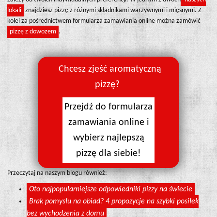
lokali
znajdziesz pizzę z różnymi składnikami warzywnymi i mięsnymi. Z
kolei za pośrednictwem formularza zamawiania online można zamówić
pizzę z dowozem
.
Chcesz zjeść aromatyczną
pizzę?
Przejdź do formularza
zamawiania online i
wybierz najlepszą
pizzę dla siebie!
Przeczytaj na naszym blogu również:
Oto najpopularniejsze odpowiedniki pizzy na świecie
Brak pomysłu na obiad? 4 propozycje na szybki posiłek
bez wychodzenia z domu