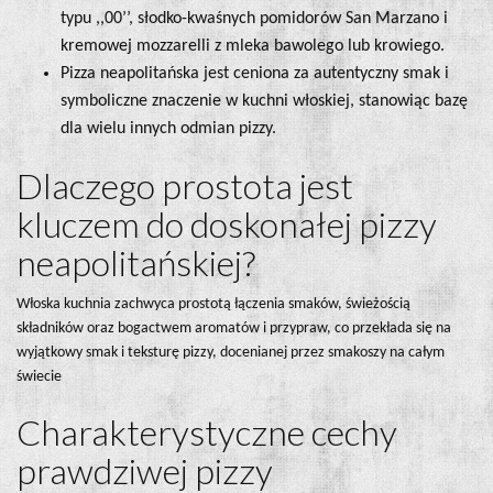
typu ,,00’’, słodko-kwaśnych pomidorów San Marzano i
kremowej mozzarelli z mleka bawolego lub krowiego.
Pizza neapolitańska jest ceniona za autentyczny smak i
symboliczne znaczenie w kuchni włoskiej, stanowiąc bazę
dla wielu innych odmian pizzy.
Dlaczego prostota jest
kluczem do doskonałej pizzy
neapolitańskiej?
Włoska kuchnia zachwyca prostotą łączenia smaków, świeżością
składników oraz bogactwem aromatów i przypraw, co przekłada się na
wyjątkowy smak i teksturę pizzy, docenianej przez smakoszy na całym
świecie
Charakterystyczne cechy
prawdziwej pizzy