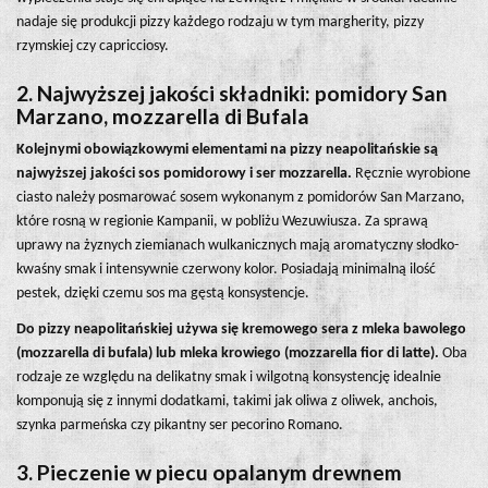
nadaje się produkcji pizzy każdego rodzaju w tym margherity, pizzy
rzymskiej czy capricciosy.
2. Najwyższej jakości składniki: pomidory San
Marzano, mozzarella di Bufala
Kolejnymi obowiązkowymi elementami na pizzy neapolitańskie są
najwyższej jakości sos pomidorowy i ser mozzarella.
Ręcznie wyrobione
ciasto należy posmarować sosem wykonanym z pomidorów San Marzano,
które rosną w regionie Kampanii, w pobliżu Wezuwiusza. Za sprawą
uprawy na żyznych ziemianach wulkanicznych mają aromatyczny słodko-
kwaśny smak i intensywnie czerwony kolor. Posiadają minimalną ilość
pestek, dzięki czemu sos ma gęstą konsystencje.
Do pizzy neapolitańskiej używa się kremowego sera z mleka bawolego
(mozzarella di bufala) lub mleka krowiego (mozzarella fior di latte).
Oba
rodzaje ze względu na delikatny smak i wilgotną konsystencję idealnie
komponują się z innymi dodatkami, takimi jak oliwa z oliwek, anchois,
szynka parmeńska czy pikantny ser pecorino Romano.
3. Pieczenie w piecu opalanym drewnem