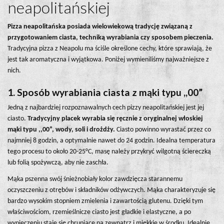
neapolitańskiej
Pizza neapolitańska posiada wielowiekową tradycję związaną z
przygotowaniem ciasta, techniką wyrabiania czy sposobem pieczenia.
Tradycyjna pizza z Neapolu ma ściśle określone cechy, które sprawiają, że
jest tak aromatyczna i wyjątkowa. Poniżej wymieniliśmy najważniejsze z
nich.
1. Sposób wyrabiania ciasta z mąki typu ,,00”
Jedną z najbardziej rozpoznawalnych cech pizzy neapolitańskiej jest jej
ciasto.
Tradycyjny placek wyrabia się ręcznie z oryginalnej włoskiej
mąki typu ,,00”, wody, soli i drożdży.
Ciasto powinno wyrastać przez co
najmniej 8 godzin, a optymalnie nawet do 24 godzin. Idealna temperatura
tego procesu to około 20-25°C, masę należy przykryć wilgotną ściereczką
lub folią spożywczą, aby nie zaschła.
Mąka pszenna swój śnieżnobiały kolor zawdzięcza starannemu
oczyszczeniu z otrębów i składników odżywczych. Mąka charakteryzuje się
bardzo wysokim stopniem zmielenia i zawartością glutenu. Dzięki tym
właściwościom, rzemieślnicze ciasto jest gładkie i elastyczne, a po
wypieczeniu staje się chrupiące na zewnątrz i miękkie w środku. Idealnie