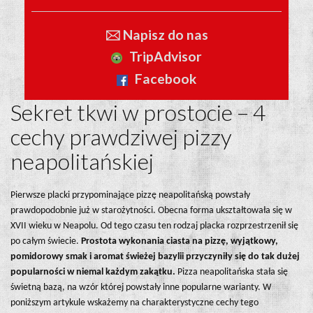
🖂 Napisz do nas
TripAdvisor
Facebook
Sekret tkwi w prostocie – 4
cechy prawdziwej pizzy
neapolitańskiej
Pierwsze placki przypominające pizzę neapolitańską powstały
prawdopodobnie już w starożytności. Obecna forma ukształtowała się w
XVII wieku w Neapolu. Od tego czasu ten rodzaj placka rozprzestrzenił się
po całym świecie.
Prostota wykonania ciasta na pizzę, wyjątkowy,
pomidorowy smak i aromat świeżej bazylii przyczyniły się do tak dużej
popularności w niemal każdym zakątku.
Pizza neapolitańska stała się
świetną bazą, na wzór której powstały inne popularne warianty. W
poniższym artykule wskażemy na charakterystyczne cechy tego