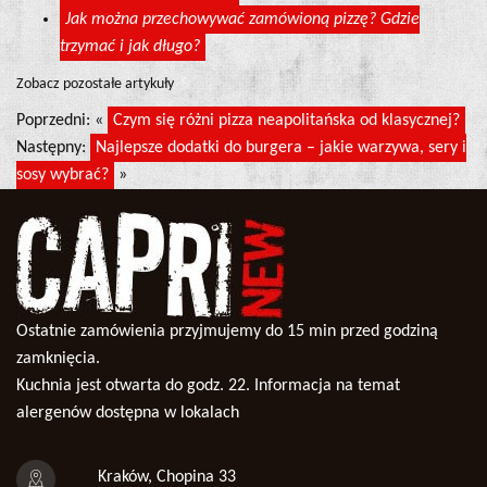
Jak można przechowywać zamówioną pizzę? Gdzie
trzymać i jak długo?
Zobacz pozostałe artykuły
Poprzedni: «
Czym się różni pizza neapolitańska od klasycznej?
Następny:
Najlepsze dodatki do burgera – jakie warzywa, sery i
sosy wybrać?
»
Ostatnie zamówienia przyjmujemy do 15 min przed godziną
zamknięcia.
Kuchnia jest otwarta do godz. 22. Informacja na temat
alergenów dostępna w lokalach
Kraków, Chopina 33