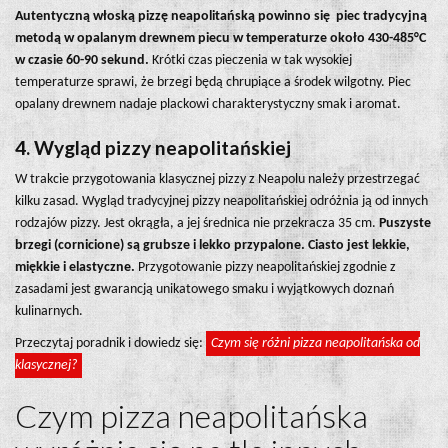
Autentyczną włoską pizzę neapolitańską powinno się piec tradycyjną
metodą w opalanym drewnem piecu w temperaturze około 430-485°C
w czasie 60-90 sekund.
Krótki czas pieczenia w tak wysokiej
temperaturze sprawi, że brzegi będą chrupiące a środek wilgotny. Piec
opalany drewnem nadaje plackowi charakterystyczny smak i aromat.
4. Wygląd pizzy neapolitańskiej
W trakcie przygotowania klasycznej pizzy z Neapolu należy przestrzegać
kilku zasad. Wygląd tradycyjnej pizzy neapolitańskiej odróżnia ją od innych
rodzajów pizzy. Jest okrągła, a jej średnica nie przekracza 35 cm.
Puszyste
brzegi (cornicione) są grubsze i lekko przypalone. Ciasto jest lekkie,
miękkie i elastyczne.
Przygotowanie pizzy neapolitańskiej zgodnie z
zasadami jest gwarancją unikatowego smaku i wyjątkowych doznań
kulinarnych.
Przeczytaj poradnik i dowiedz się:
Czym się różni pizza neapolitańska od
klasycznej?
Czym pizza neapolitańska