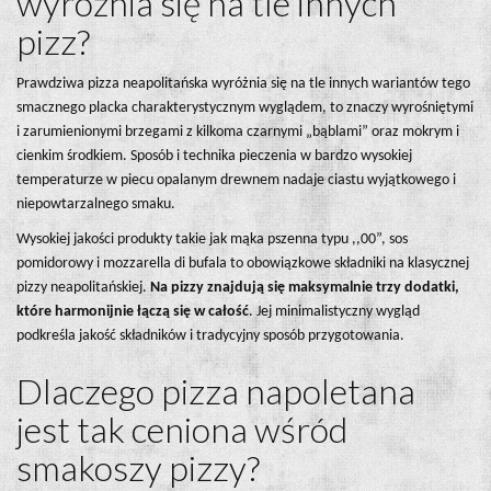
wyróżnia się na tle innych
pizz?
Prawdziwa pizza neapolitańska wyróżnia się na tle innych wariantów tego
smacznego placka charakterystycznym wyglądem, to znaczy wyrośniętymi
i zarumienionymi brzegami z kilkoma czarnymi „bąblami” oraz mokrym i
cienkim środkiem. Sposób i technika pieczenia w bardzo wysokiej
temperaturze w piecu opalanym drewnem nadaje ciastu wyjątkowego i
niepowtarzalnego smaku.
Wysokiej jakości produkty takie jak mąka pszenna typu ,,00”, sos
pomidorowy i mozzarella di bufala to obowiązkowe składniki na klasycznej
pizzy neapolitańskiej.
Na pizzy znajdują się maksymalnie trzy dodatki,
które harmonijnie łączą się w całość
. Jej minimalistyczny wygląd
podkreśla jakość składników i tradycyjny sposób przygotowania.
Dlaczego pizza napoletana
jest tak ceniona wśród
smakoszy pizzy?