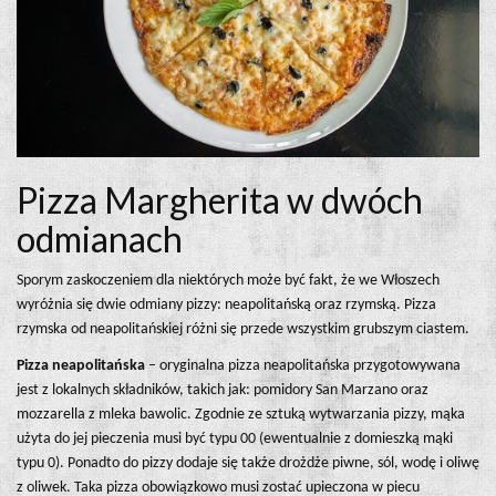
Pizza Margherita w dwóch
odmianach
Sporym zaskoczeniem dla niektórych może być fakt, że we Włoszech
wyróżnia się dwie odmiany pizzy: neapolitańską oraz rzymską. Pizza
rzymska od neapolitańskiej różni się przede wszystkim grubszym ciastem.
Pizza neapolitańska
– oryginalna pizza neapolitańska przygotowywana
jest z lokalnych składników, takich jak: pomidory San Marzano oraz
mozzarella z mleka bawolic. Zgodnie ze sztuką wytwarzania pizzy, mąka
użyta do jej pieczenia musi być typu 00 (ewentualnie z domieszką mąki
typu 0). Ponadto do pizzy dodaje się także drożdże piwne, sól, wodę i oliwę
z oliwek. Taka pizza obowiązkowo musi zostać upieczona w piecu