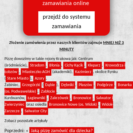
zamawiania online
przejdź do systemu
zamawiania
Złożenie zamówienia przez naszych klientów zajmuje
MNIEJ NIŻ 3
MINUTY
Pizzę dowozimy w takie rejony Krakowa jak: Centrum
(śródmieście),
Stradom
,
Błonia
,
Cichy Kącik
,
Kleparz
,
Krowodrza i
Łobzów
,
Miasteczko AGH
(akademiki),
Kazimierz
, okolice Rynku
(
Stare Miasto
),
Azory
,
Żabiniec,
Grzegórzki
(
Dąbie
),
Dębniki
,
Płaszów
,
Podgórze
,
Bonarka
(os. Podwawelskie)
,
Zabłocie
,
Kurdwanów,
Łagiewniki
,
Zakrzówek
,
Bronowice
,
Salwator i
Zwierzyniec
oraz osiedla
Bronowice Nowe (os. Widok)
,
Widok-
Zarzecze
,
Salwator City
Zobacz pozostałe artykuły
Poprzedni: «
Jaką pizzę zamówić dla dziecka?