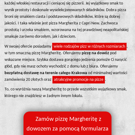
każdej włoskiej restauracji i ceniącej się pizzerii. Jej wyjątkowy smak to
wynik prostoty i doskonale wyselekcjonowanych składników. Dobra pizza
broni się smakiem ciasta i podstawowych składników, które są dobrej
jakości. I taka właśnie jest pizza Margherita z Capri New. Zachwyca
prostotą i urzeka smakiem, wzorowana na tej prawdziwej neapolitańskiej
smakuje zarówno dorosłym, jak i dzieciom.
W swojej ofercie posiadamy
wiele rodzajów pizz w różnych rozmiarach
,
w tym smaczną pizzę Margheritę. Oferujemy
pizzę na dowóz
pod
wskazane miejsce. Szybka dostawa gorącego jedzenia pomoże Ci nasycić
głód, gdy nie masz ochoty wychodzić z domu lub z biura. Oferujemy
bezpłatną dostawę na terenie całego Krakowa
od minimalnej wartości
zamówienia 20 złotych oraz
atrakcyjne promocje na pizze
.
To, co wyróżnia naszą Margheritę to przede wszystkim wyjątkowy smak,
którego nie znajdziesz w żadnym innym lokalu.
Zamów pizzę Margheritę z
dowozem za pomocą formularza