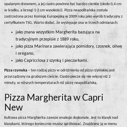
opalanym drewnem, a jej ciasto powinno być bardzo cienkie (około 0,4 cm
w środku, a brzegi 1-2 cm wysokości). Pizza neapolitańska została
zastrzeżona przez Komisję Europejską w 2009 roku jako wyrób tradycyjny z
certyfikatem TSG. Warto dodać, że występuje ona w trzech odmianach:
jako znana wszystkim Margherita bazująca na
tradycyjnym przepisie z 1889 roku,
jako pizza Marinara zawierająca pomidory, czosnek, oliwę
i oregano,
jako Capricciosa z szynką i pieczarkami.
Pizza rzymska
– ten rodzaj pizzy w odróżnieniu od pizzy rzymskiej jest
przyrządzony na grubszym cieście. Ciasto piecze się nie więcej niż 2
minuty, w niższych temperaturach niż pizzę neapolitańską.
Pizza Margherita w Capri
New
Kultowa pizza Margherita zawsze smakuje doskonale. Jest to klasyk nad
klasykami, którego koniecznie musisz spróbować. Znajdziesz ją w menu