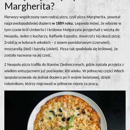
Margherita?
Pierwszy współczesny nam rodzaj pizzy, czyli pizza Margherita, powstał
najprawdopodobniej dopiero
w 1889 roku.
Legenda mówi, że właśnie w
tym czasie król Umberto I i królowa Małgorzata przyjechali z wizytą do
Neapolu. Jeden z kucharzy, Raffaele Esposito, stworzył z tej okazji pizzę.
Zrobił ją w kolorach włoskich – z sosem pomidorowym (czerwień),
mozzarellą (biel) i bazylią (zieleń). Pizza tak spodobała się królowej, że
została nazwana na jej cześć.
Z Neapolu pizza trafiła do Stanów Zjednoczonych, gdzie została przyjęta z
wielkim entuzjazmem już pod koniec XIX wieku. W północnej części Włoch
spopularyzowała się jednak dopiero po II wojnie światowej, dzięki
robotnikom, którzy migrowali w północne rejony za pracą.