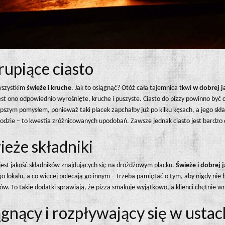
rupiące ciasto
 wszystkim
świeże i kruche
. Jak to osiągnąć? Otóż cała tajemnica tkwi
w dobrej j
st ono odpowiednio wyrośnięte, kruche i puszyste. Ciasto do pizzy powinno być c
pszym pomysłem, ponieważ taki placek zapchałby już po kilku kęsach, a jego skła
podzie – to kwestia zróżnicowanych upodobań. Zawsze jednak ciasto jest bardzo d
ieże składniki
 jest jakość składników znajdujących się na drożdżowym placku.
Świeże i dobrej 
go lokalu, a co więcej polecają go innym – trzeba pamiętać o tym, aby nigdy nie
. To takie dodatki sprawiają, że pizza smakuje wyjątkowo, a klienci chętnie wr
ągnący i rozpływający się w ustac