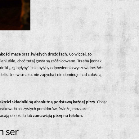
akości mące
oraz
świeżych drożdżach
. Co więcej, to
ieniutkie, choć tutaj gusta są zróżnicowane. Trzeba jednak
dniki ,,zginęłyby” i nie byłyby odpowiednio wyczuwalne. We
elikatne w smaku, nie zapycha i nie dominuje nad całością.
jakości składniki są absolutną podstawą każdej pizzy.
Chcąc
 brakowało soczystych pomidorów, świeżej mozzarelli,
acają do lokalu lub
zamawiają pizzę na telefon
.
h ser