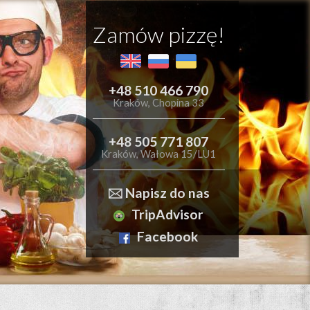
Zamów pizzę!
+48 510 466 790
Kraków, Chopina 33
+48 505 771 807
Kraków, Wałowa 15/LU1
🖂 Napisz do nas
TripAdvisor
Facebook