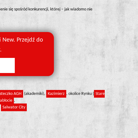
ienie się spośród konkurencji, której – jak wiadomo nie
 New. Przejdź do
.
steczko AGH
(akademiki),
Kazimierz
, okolice Rynku (
Stare
abłocie
,
,
Salwator City