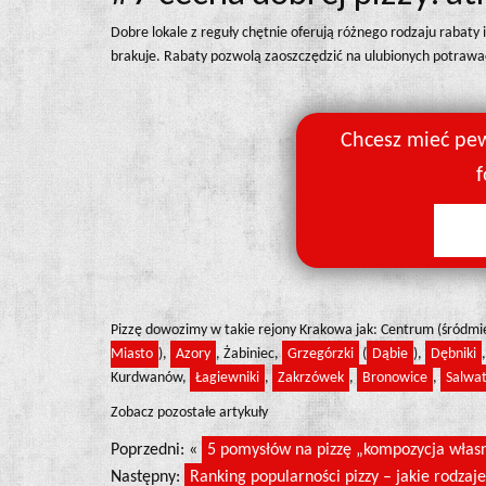
Dobre lokale z reguły chętnie oferują różnego rodzaju rabaty 
brakuje. Rabaty pozwolą zaoszczędzić na ulubionych potrawa
Chcesz mieć pew
f
Pizzę dowozimy w takie rejony Krakowa jak: Centrum (śródmi
Miasto
),
Azory
, Żabiniec,
Grzegórzki
(
Dąbie
),
Dębniki
Kurdwanów,
Łagiewniki
,
Zakrzówek
,
Bronowice
,
Salwat
Zobacz pozostałe artykuły
Poprzedni: «
5 pomysłów na pizzę „kompozycja własna
Następny:
Ranking popularności pizzy – jakie rodzaj