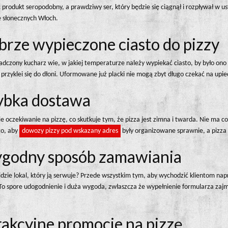
 produkt seropodobny, a prawdziwy ser, który będzie się ciągnął i rozpływał w 
e słonecznych Włoch.
obrze wypieczone ciasto do pizzy
czony kucharz wie, w jakiej temperaturze należy wypiekać ciasto, by było ono i
 przyklei się do dłoni. Uformowane już placki nie mogą zbyt długo czekać na upi
zybka dostawa
ie oczekiwanie na pizzę, co skutkuje tym, że pizza jest zimna i twarda. Nie ma co
to, aby
dowozy pizzy pod wskazany adres
były organizowane sprawnie, a pizza t
wygodny sposób zamawiania
idzie lokal, który ją serwuje? Przede wszystkim tym, aby wychodzić klientom na
 To spore udogodnienie i duża wygoda, zwłaszcza że wypełnienie formularza zaj
rakcyjne promocje na pizzę