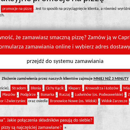
i
promocje na pizzę
. Jest to sposób na przyciągnięcie klienta, a również wyróżn
ch.
ność, że zamawiasz smaczną pizzę? Zamów ją w Capri
ormularza zamawiania online i wybierz adres dostawy
przejdź do systemu zamawiania
Złożenie zamówienia przez naszych klientów zajmuje
MNIEJ NIŻ 3 MINUTY
eście),
Stradom
,
Błonia
,
Cichy Kącik
,
Kleparz
,
Krowodrza i Łobzów
,
Mia
,
Płaszów
,
Podgórze
,
Bonarka
,
Ruczaj
,
Ludwinów (os. Podwawelskie)
,
Z
or i Zwierzyniec
oraz osiedla
Bronowice Nowe (os. Widok)
,
Widok-Zarzecze
”. Jakie połączenia składników pasują do siebie?
e pizzy są najczęściej zamawiane?
»