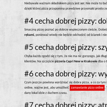
Niebywale ważnym składnikiem pizzy jest ser. Nie może to być
dzięki której pizza przypomina prawdziwe przysmaki prosto z
#4 cecha dobrej pizzy: d
Smaczną pizzę poznać po dobrze wypieczonym cieście. Doświad
rękami,
ponieważ wtedy nie będzie odchodzić od ścianek i nie
#5 cecha dobrej pizzy: s
Chyba każdy zgodzi się z tym, że nie ma nic gorszego, jak dług
klientów. Na szczęście
pizzeria Capri New w Krakowie
dba o 
#6 cecha dobrej pizzy: 
Czym jeszcze powinna wyróżniać się dobra pizza, a co za tym 
online, ważne jest, aby umożliwić
zamawianie pizzy online
.
dany lokal idzie z duchem czasu.
#7 cecha dobrej pizzy: at