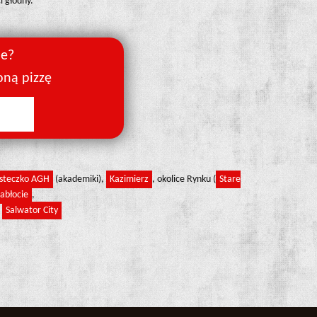
i głodny.
je?
oną pizzę
steczko AGH
(akademiki),
Kazimierz
, okolice Rynku (
Stare
abłocie
,
,
Salwator City