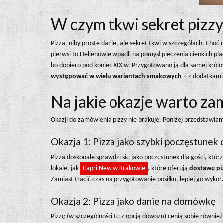
W czym tkwi sekret pizzy
Pizza, niby proste danie, ale sekret tkwi w szczegółach. Choć 
pierwsi to Hellenowie wpadli na pomysł pieczenia cienkich pl
bo dopiero pod koniec XIX w. Przygotowano ją dla samej królo
występować w wielu wariantach smakowych
–
z dodatkami 
Na jakie okazje warto za
Okazji do zamówienia pizzy nie brakuje. Poniżej przedstawiamy
Okazja 1: Pizza jako szybki poczęstunek
Pizza doskonale sprawdzi się jako poczęstunek dla gości, któr
lokale, jak
Capri New w Krakowie
, które oferują
dostawę pi
Zamiast tracić czas na przygotowanie posiłku, lepiej go wykor
Okazja 2: Pizza jako danie na domówkę
Pizzę (w szczególności tę z opcją dowozu) cenią sobie równie