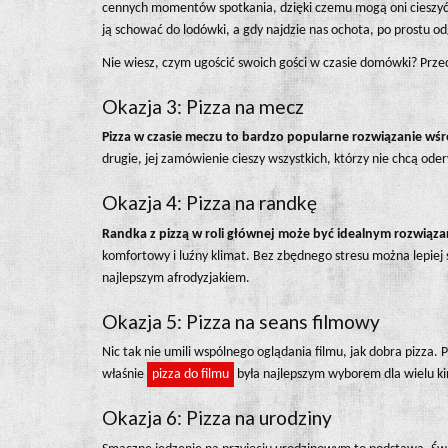
cennych momentów spotkania, dzięki czemu mogą oni cieszyć s
ją schować do lodówki, a gdy najdzie nas ochota, po prostu o
Nie wiesz, czym ugościć swoich gości w czasie domówki? Przec
Okazja 3: Pizza na mecz
Pizza w czasie meczu to bardzo popularne rozwiązanie wśr
drugie, jej zamówienie cieszy wszystkich, którzy nie chcą od
Okazja 4: Pizza na randkę
Randka z pizzą w roli głównej może być idealnym rozwiąza
komfortowy i luźny klimat. Bez zbędnego stresu można lepiej
najlepszym afrodyzjakiem.
Okazja 5: Pizza na seans filmowy
Nic tak nie umili wspólnego oglądania filmu, jak dobra pizza.
właśnie
pizza do filmu
była najlepszym wyborem dla wielu 
Okazja 6: Pizza na urodziny