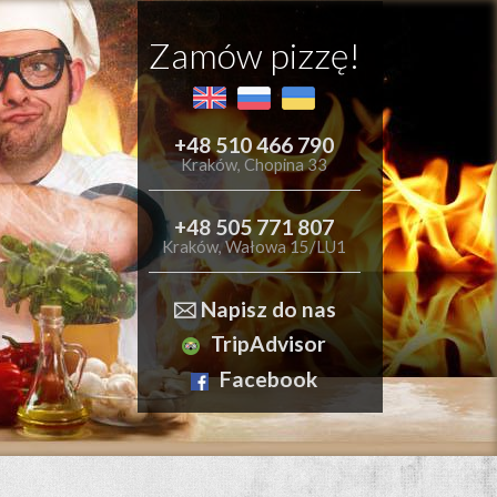
Zamów pizzę!
+48 510 466 790
Kraków, Chopina 33
+48 505 771 807
Kraków, Wałowa 15/LU1
🖂 Napisz do nas
TripAdvisor
Facebook