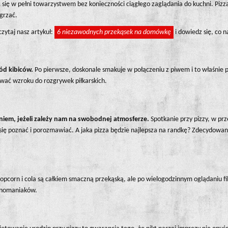
ię w pełni towarzystwem bez konieczności ciągłego zaglądania do kuchni. Pizza
dgrzać.
zytaj nasz artykuł:
6 niezawodnych przekąsek na domówkę
i dowiedz się, co 
ód kibiców.
Po pierwsze, doskonale smakuje w połączeniu z piwem i to właśnie
erwać wzroku do rozgrywek piłkarskich.
niem, jeżeli zależy nam na swobodnej atmosferze.
Spotkanie przy pizzy, w pr
 się poznać i porozmawiać. A jaka pizza będzie najlepsza na randkę? Zdecydowa
 Popcorn i cola są całkiem smaczną przekąską, ale po wielogodzinnym oglądaniu 
kinomaniaków.