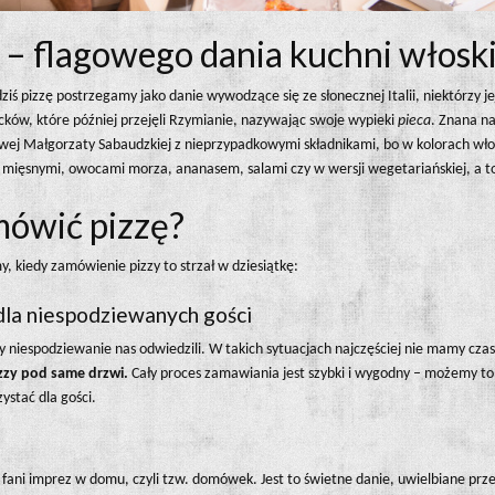
 – flagowego dania kuchni włosk
dziś pizzę postrzegamy jako danie wywodzące się ze słonecznej Italii, niektórzy 
acków, które później przejęli Rzymianie, nazywając swoje wypieki
pieca
. Znana n
wej Małgorzaty Sabaudzkiej z nieprzypadkowymi składnikami, bo w kolorach włos
mięsnymi, owocami morza, ananasem, salami czy w wersji wegetariańskiej, a to 
mówić pizzę?
, kiedy zamówienie pizzy to strzał w dziesiątkę:
 dla niespodziewanych gości
zy niespodziewanie nas odwiedzili. W takich sytuacjach najczęściej nie mamy czas
zzy pod same drzwi.
Cały proces zamawiania jest szybki i wygodny – możemy t
zystać dla gości.
ż fani imprez w domu, czyli tzw. domówek. Jest to świetne danie, uwielbiane pr