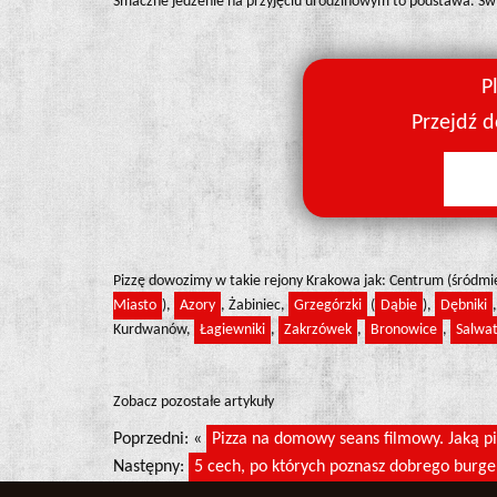
Smaczne jedzenie na przyjęciu urodzinowym to podstawa. Święt
P
Przejdź 
Pizzę dowozimy w takie rejony Krakowa jak: Centrum (śródmi
Miasto
),
Azory
, Żabiniec,
Grzegórzki
(
Dąbie
),
Dębniki
Kurdwanów,
Łagiewniki
,
Zakrzówek
,
Bronowice
,
Salwat
Zobacz pozostałe artykuły
Poprzedni: «
Pizza na domowy seans filmowy. Jaką piz
Następny:
5 cech, po których poznasz dobrego burge