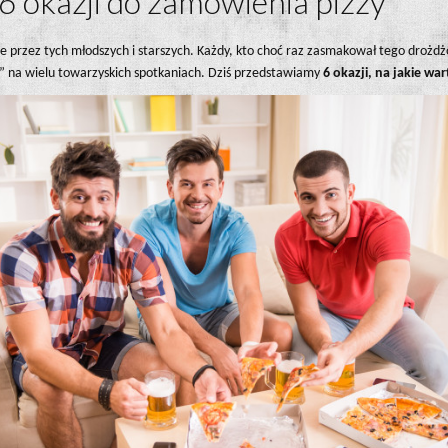
6 okazji do zamówienia pizzy
ane przez tych młodszych i starszych. Każdy, kto choć raz zasmakował tego droż
m” na wielu towarzyskich spotkaniach. Dziś przedstawiamy
6 okazji, na jakie wa