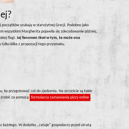
iej?
jej początków szukają w starożytnej Grecji. Podobno jako
am wszystkim Margherita pojawiła się zdecydowanie później,
kiej flagi.
Jej fenomen tkwi w tym, że może ona
tylko kilka z propozycji tego przysmaku.
u, by przygotować coś do zjedzenia. Na szczęście są takie
o zrobić za pomocą
formularza zamawiania pizzy online
.
zez każdego. W dodatku ,,ratuje” gospodarzy przed utratą