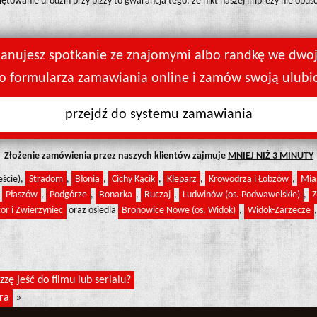
owanie urodzin przy pizzy to gwarancja tego, że nikt naszej imprezy nie opuśc
lanujesz spotkanie ze znajomymi albo randkę we dwo
do formularza zamawiania online i zamów swoją ulubi
przejdź do systemu zamawiania
Złożenie zamówienia przez naszych klientów zajmuje
MNIEJ NIŻ 3 MINUTY
eście),
Stradom
,
Błonia
,
Cichy Kącik
,
Kleparz
,
Krowodrza i Łobzów
,
Mia
,
Płaszów
,
Podgórze
,
Bonarka
,
Ruczaj
,
Ludwinów (os. Podwawelskie)
,
Z
or i Zwierzyniec
oraz osiedla
Bronowice Nowe (os. Widok)
,
Widok-Zarzecze
zę jeść do filmu lub serialu?
ra
»