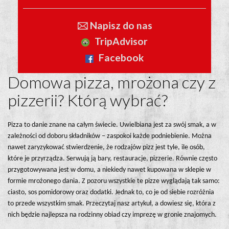
🖂 Napisz do nas
TripAdvisor
Facebook
Domowa pizza, mrożona czy z
pizzerii? Którą wybrać?
Pizza to danie znane na całym świecie. Uwielbiana jest za swój smak, a w
zależności od doboru składników – zaspokoi każde podniebienie. Można
nawet zaryzykować stwierdzenie, że rodzajów pizz jest tyle, ile osób,
które je przyrządza. Serwują ją bary, restauracje, pizzerie. Równie często
przygotowywana jest w domu, a niekiedy nawet kupowana w sklepie w
formie mrożonego dania. Z pozoru wszystkie te pizze wyglądają tak samo:
ciasto, sos pomidorowy oraz dodatki. Jednak to, co je od siebie rozróżnia
to przede wszystkim smak. Przeczytaj nasz artykuł, a dowiesz się, która z
nich będzie najlepsza na rodzinny obiad czy imprezę w gronie znajomych.