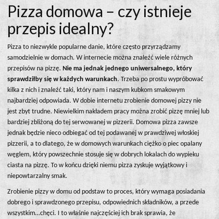
Pizza domowa – czy istnieje
przepis idealny?
Pizza to niezwykle popularne danie, które często przyrządzamy
samodzielnie w domach. W internecie można znaleźć wiele różnych
przepisów na pizzę.
Nie ma jednak jednego uniwersalnego, który
sprawdziłby się w każdych warunkach
. Trzeba po prostu wypróbować
kilka z nich i znaleźć taki, który nam i naszym kubkom smakowym
najbardziej odpowiada. W dobie internetu zrobienie domowej pizzy nie
jest zbyt trudne. Niewielkim nakładem pracy można zrobić pizzę mniej lub
bardziej zbliżoną do tej serwowanej w pizzerii. Domowa pizza zawsze
jednak będzie nieco odbiegać od tej podawanej w prawdziwej włoskiej
pizzerii, a to dlatego, że w domowych warunkach ciężko o piec opalany
węglem, który powszechnie stosuje się w dobrych lokalach do wypieku
ciasta na pizzę. To w końcu dzięki niemu pizza zyskuje wyjątkowy i
niepowtarzalny smak.
Zrobienie pizzy w domu od podstaw to proces, który wymaga posiadania
dobrego i sprawdzonego przepisu, odpowiednich składników, a przede
wszystkim…chęci. I to właśnie najczęściej ich brak sprawia, że