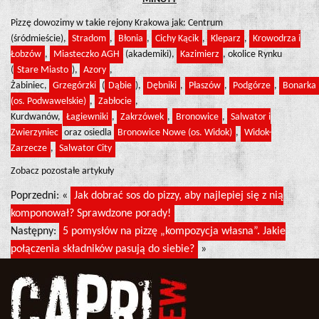
Pizzę dowozimy w takie rejony Krakowa jak: Centrum
(śródmieście),
Stradom
,
Błonia
,
Cichy Kącik
,
Kleparz
,
Krowodrza i
Łobzów
,
Miasteczko AGH
(akademiki),
Kazimierz
, okolice Rynku
(
Stare Miasto
),
Azory
,
Żabiniec,
Grzegórzki
(
Dąbie
),
Dębniki
,
Płaszów
,
Podgórze
,
Bonarka
(os. Podwawelskie)
,
Zabłocie
,
Kurdwanów,
Łagiewniki
,
Zakrzówek
,
Bronowice
,
Salwator i
Zwierzyniec
oraz osiedla
Bronowice Nowe (os. Widok)
,
Widok-
Zarzecze
,
Salwator City
Zobacz pozostałe artykuły
Poprzedni: «
Jak dobrać sos do pizzy, aby najlepiej się z nią
komponował? Sprawdzone porady!
Następny:
5 pomysłów na pizzę „kompozycja własna”. Jakie
połączenia składników pasują do siebie?
»