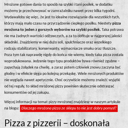
Mrożone gotowe dania to sposób na szybki i tani posiłek, w dodatku
możemy je przechowywać w zamrażalniku nawet przez kilka tygodni.
Wydawałoby się więc, że jest to idealne rozwiązanie dla wszystkich tych,
którzy mają mało czasu na przyrządzenie ciepłego posiłku. Niestety
pizza
mrożona to jeden z gorszych wyborów na szybki posiłek.
Taka potrawa
nie ma żadnych wartości odżywczych, a za to obfituje w najgorszej jakości
składniki. Znajdziemy w niej dużo soli, spulchniacze oraz wszelkiego
rodzaju stabilizatory, konserwanty, wzmacniacze smaku oraz tłuszcze.
Poza tym tak naprawdę nigdy do końca nie wiemy, kiedy taka pizza została
wyprodukowana. Jedzenie tego typu produktów bywa również zgubne –
zapychają żołądek na chwilę, a zaraz potem człowiek znowu zaczyna być
głodny i w efekcie sięga po kolejną przekąskę. Wiele mrożonych produktów
nie wygląda nawet apetycznie. Choć oczywiście możemy znaleźć wyjątki
od tej reguły, to skład mrożonej pizzy powinien skutecznie odstraszać
konsumentów od jej zakupu.
Więcej informacji na temat pizzy mrożonej znajdziesz w naszym artykule
na blogu:
Dlaczego mrożona pizza ze sklepu to nie jest dobry pomysł?
Pizza z pizzerii – doskonała