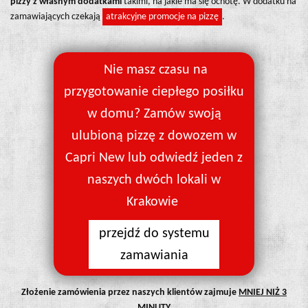
pizzy z własnym dodatkami
takimi, na jakie ma się ochotę. W dodatku na
zamawiających czekają
atrakcyjne promocje na pizzę
.
Nie masz czasu na
przygotowanie ciepłego posiłku
w domu? Zamów swoją
ulubioną pizzę z dowozem w
Capri New lub odwiedź jeden z
naszych dwóch lokali w
Krakowie
przejdź do systemu
zamawiania
Złożenie zamówienia przez naszych klientów zajmuje
MNIEJ NIŻ 3
MINUTY