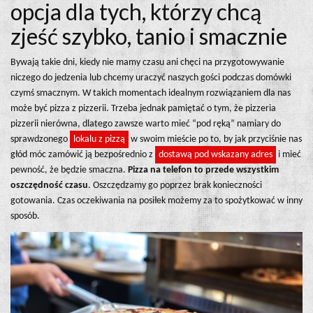
opcja dla tych, którzy chcą
zjeść szybko, tanio i smacznie
Bywają takie dni, kiedy nie mamy czasu ani chęci na przygotowywanie
niczego do jedzenia lub chcemy uraczyć naszych gości podczas domówki
czymś smacznym. W takich momentach idealnym rozwiązaniem dla nas
może być pizza z pizzerii. Trzeba jednak pamiętać o tym, że pizzeria
pizzerii nierówna, dlatego zawsze warto mieć “pod ręką” namiary do
sprawdzonego
lokalu z pizzą
w swoim mieście po to, by jak przyciśnie nas
głód móc zamówić ją bezpośrednio z
dostawą pod wskazany adres
i mieć
pewność, że będzie smaczna.
Pizza na telefon to przede wszystkim
oszczędność czasu
. Oszczędzamy go poprzez brak konieczności
gotowania. Czas oczekiwania na posiłek możemy za to spożytkować w inny
sposób.