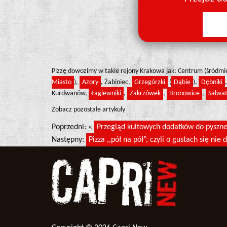
Pizzę dowozimy w takie rejony Krakowa jak: Centrum (śródmi
Miasto
),
Azory
, Żabiniec,
Grzegórzki
(
Dąbie
),
Dębniki
Kurdwanów,
Łagiewniki
,
Zakrzówek
,
Bronowice
,
Salwat
Zobacz pozostałe artykuły
Poprzedni: «
Przegląd kultowych dodatków do pysz
Następny:
Pizza ,,pół na pół”, czyli o gustach się n