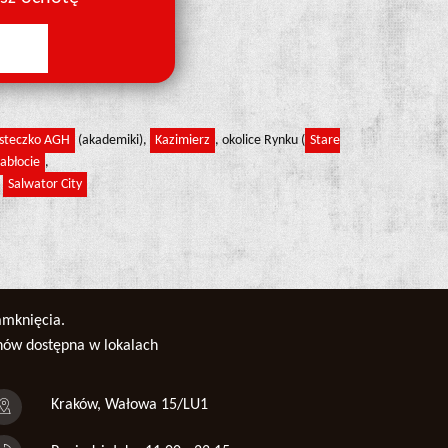
steczko AGH
(akademiki),
Kazimierz
, okolice Rynku (
Stare
abłocie
,
,
Salwator City
amknięcia.
enów dostępna w lokalach
Kraków, Wałowa 15/LU1