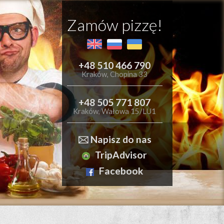
Zamów pizzę!
+48 510 466 790
Kraków, Chopina 33
+48 505 771 807
Kraków, Wałowa 15/LU1
🖂 Napisz do nas
TripAdvisor
Facebook