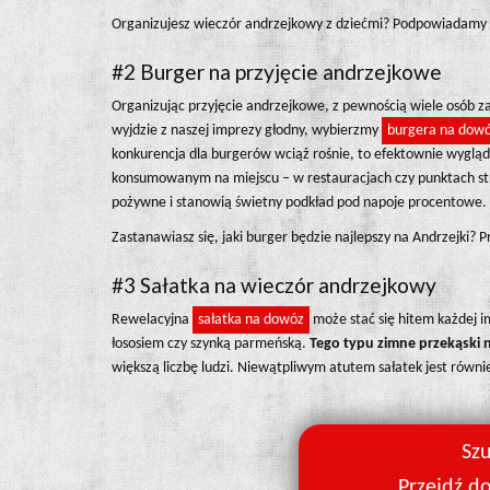
Organizujesz wieczór andrzejkowy z dziećmi? Podpowiadamy 
#2 Burger na przyjęcie andrzejkowe
Organizując przyjęcie andrzejkowe, z pewnością wiele osób za
wyjdzie z naszej imprezy głodny, wybierzmy
burgera na dow
konkurencja dla burgerów wciąż rośnie, to efektownie wyglądaj
konsumowanym na miejscu – w restauracjach czy punktach stre
pożywne i stanowią świetny podkład pod napoje procentowe.
Zastanawiasz się, jaki burger będzie najlepszy na Andrzejki? 
#3 Sałatka na wieczór andrzejkowy
Rewelacyjna
sałatka na dowóz
może stać się hitem każdej i
łososiem czy szynką parmeńską.
Tego typu zimne przekąski n
większą liczbę ludzi. Niewątpliwym atutem sałatek jest równ
Sz
Przejdź d