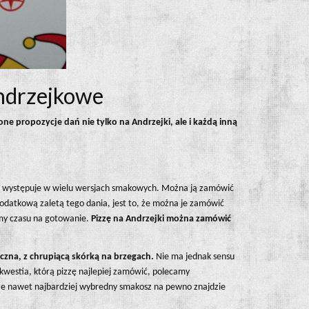
andrzejkowe
e propozycje dań nie tylko na Andrzejki, ale i każdą inną
o, że występuje w wielu wersjach smakowych. Można ją zamówić
Dodatkową zaletą tego dania, jest to, że można je zamówić
my czasu na gotowanie.
Pizzę na Andrzejki można zamówić
czna, z chrupiącą skórką na brzegach.
Nie ma jednak sensu
 kwestia, którą pizzę najlepiej zamówić, polecamy
e nawet najbardziej wybredny smakosz na pewno znajdzie