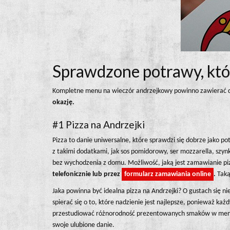
Sprawdzone potrawy, któ
Kompletne menu na wieczór andrzejkowy powinno zawierać dan
okazję.
#1 Pizza na Andrzejki
Pizza to danie uniwersalne, które sprawdzi się dobrze jako p
z takimi dodatkami, jak sos pomidorowy, ser mozzarella, szy
bez wychodzenia z domu. Możliwość, jaką jest zamawianie pi
telefonicznie lub przez
formularz zamawiania online
.
Tak
Jaka powinna być idealna pizza na Andrzejki? O gustach się ni
spierać się o to, które nadzienie jest najlepsze, ponieważ k
przestudiować różnorodność prezentowanych smaków w menu l
swoje ulubione danie.