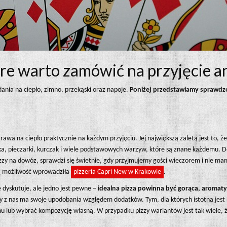
re warto zamówić na przyjęcie 
ia na ciepło, zimno, przekąski oraz napoje.
Poniżej przedstawiamy sprawdzon
otrawa na ciepło praktycznie na każdym przyjęciu. Jej największą zaletą jest t
nka, pieczarki, kurczak i wiele podstawowych warzyw, które są znane każdemu. 
zzy na dowóz, sprawdzi się świetnie, gdy przyjmujemy gości wieczorem i nie ma
ą możliwość wprowadziła
pizzeria Capri New w Krakowie
.
e dyskutuje, ale jedno jest pewne –
idealna pizza powinna być gorąca, aromaty
ażdy z nas ma swoje upodobania względem dodatków. Tym, dla których istotna jest
ub wybrać kompozycję własną. W przypadku pizzy wariantów jest tak wiele, ż