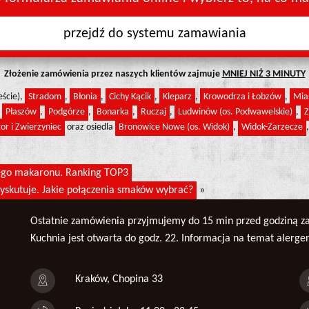
przejdź do systemu zamawiania
Złożenie zamówienia przez naszych klientów zajmuje
MNIEJ NIŻ 3 MINUTY
eście),
Stradom
,
Błonia
,
Cichy Kącik
,
Kleparz
,
Krowodrza i Łobzów
,
Mia
,
Płaszów
,
Podgórze
,
Bonarka
,
Ruczaj
,
Ludwinów (os. Podwawelskie)
,
Z
or i Zwierzyniec
oraz osiedla
Bronowice Nowe (os. Widok)
,
Widok-Zarzecze
nego makaronu. Ranking TOP3
ie dyskutuje. Jakie połączenia smaków wybrać?
»
Ostatnie zamówienia przyjmujemy do 15 min przed godziną z
Kuchnia jest otwarta do godz. 22. Informacja na temat alerg
Kraków, Chopina 33