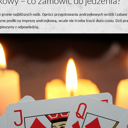
kowy – co zamówić do jedzenia?
as w gronie najbliższych osób. Oprócz przygotowania andrzejkowych wróżb i za
e posiłki na imprezę andrzejkową, wcale nie trzeba tracić dużo czasu. Dziś p
spieszymy z odpowiedzią.