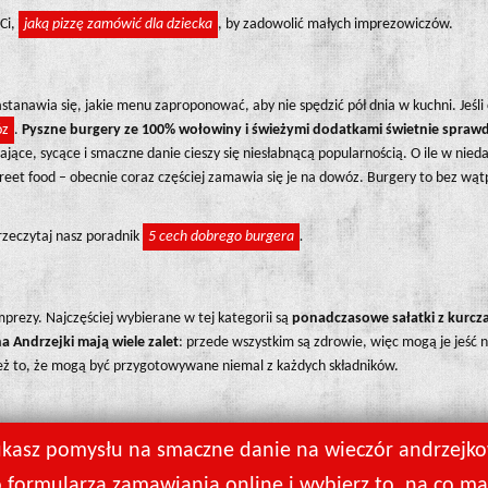
Ci,
jaką pizzę zamówić dla dziecka
, by zadowolić małych imprezowiczów.
stanawia się, jakie menu zaproponować, aby nie spędzić pół dnia w kuchni. Jeśli
óz
.
Pyszne burgery ze 100% wołowiny i świeżymi dodatkami świetnie sprawdz
ące, sycące i smaczne danie cieszy się niesłabnącą popularnością. O ile w nieda
et food – obecnie coraz częściej zamawia się je na dowóz. Burgery to bez wątp
Przeczytaj nasz poradnik
5 cech dobrego burgera
.
mprezy. Najczęściej wybierane w tej kategorii są
ponadczasowe sałatki z kurcz
a Andrzejki mają wiele zalet
: przede wszystkim są zdrowie, więc mogą je jeść n
ież to, że mogą być przygotowywane niemal z każdych składników.
ukasz pomysłu na smaczne danie na wieczór andrzejk
o formularza zamawiania online i wybierz to, na co m