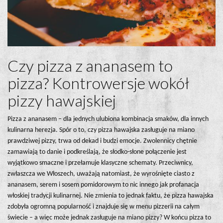
Czy pizza z ananasem to
pizza? Kontrowersje wokół
pizzy hawajskiej
Pizza z ananasem – dla jednych ulubiona kombinacja smaków, dla innych
kulinarna herezja. Spór o to, czy pizza hawajska zasługuje na miano
prawdziwej pizzy, trwa od dekad i budzi emocje. Zwolennicy chętnie
zamawiają to danie i podkreślają, że słodko-słone połączenie jest
wyjątkowo smaczne i przełamuje klasyczne schematy. Przeciwnicy,
zwłaszcza we Włoszech, uważają natomiast, że wyrośnięte ciasto z
ananasem, serem i sosem pomidorowym to nic innego jak profanacja
włoskiej tradycji kulinarnej. Nie zmienia to jednak faktu, że pizza hawajska
zdobyła ogromną popularność i znajduje się w menu pizzerii na całym
świecie – a więc może jednak zasługuje na miano pizzy? W końcu pizza to