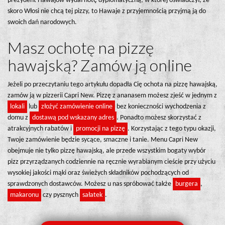
prezydent Hawajów wydał notę dyplomatyczną, w której oświadczył, że
skoro Włosi nie chcą tej pizzy, to Hawaje z przyjemnością przyjmą ją do
swoich dań narodowych.
Masz ochotę na pizzę
hawajską? Zamów ją online
Jeżeli po przeczytaniu tego artykułu dopadła Cię ochota na pizzę hawajską,
zamów ją w pizzerii Capri New. Pizzę z ananasem możesz zjeść w jednym z
lokali
lub
złożyć zamówienie online
bez konieczności wychodzenia z
domu z
dostawą pod wskazany adres
. Ponadto możesz skorzystać z
atrakcyjnych rabatów i
promocji na pizzę
. Korzystając z tego typu okazji,
Twoje zamówienie będzie sycące, smaczne i tanie. Menu Capri New
obejmuje nie tylko pizzę hawajską, ale przede wszystkim bogaty wybór
pizz przyrządzanych codziennie na ręcznie wyrabianym cieście przy użyciu
wysokiej jakości mąki oraz świeżych składników pochodzących od
sprawdzonych dostawców. Możesz u nas spróbować także
burgera
,
makaronu
czy pysznych
sałatek
.