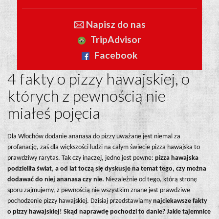
🖂 Napisz do nas
TripAdvisor
Facebook
4 fakty o pizzy hawajskiej, o
których z pewnością nie
miałeś pojęcia
Dla Włochów dodanie ananasa do pizzy uważane jest niemal za
profanację, zaś dla większości ludzi na całym świecie pizza hawajska to
prawdziwy rarytas. Tak czy inaczej, jedno jest pewne:
pizza hawajska
podzieliła świat
,
a od lat toczą się dyskusje na temat tego, czy można
dodawać do niej ananasa czy nie.
Niezależnie od tego, którą stronę
sporu zajmujemy, z pewnością nie wszystkim znane jest prawdziwe
pochodzenie pizzy hawajskiej. Dzisiaj przedstawiamy
najciekawsze fakty
o pizzy hawajskiej! Skąd naprawdę pochodzi to danie? Jakie tajemnice