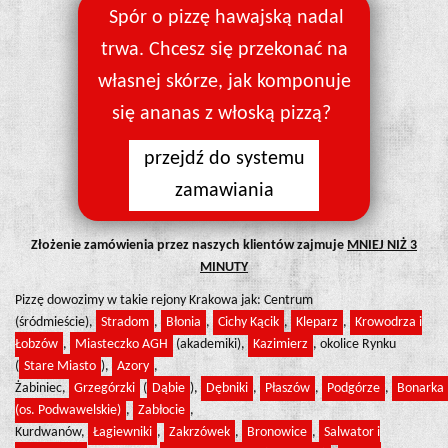
Spór o pizzę hawajską nadal
trwa. Chcesz się przekonać na
własnej skórze, jak komponuje
się ananas z włoską pizzą?
przejdź do systemu
zamawiania
Złożenie zamówienia przez naszych klientów zajmuje
MNIEJ NIŻ 3
MINUTY
Pizzę dowozimy w takie rejony Krakowa jak: Centrum
(śródmieście),
Stradom
,
Błonia
,
Cichy Kącik
,
Kleparz
,
Krowodrza i
Łobzów
,
Miasteczko AGH
(akademiki),
Kazimierz
, okolice Rynku
(
Stare Miasto
),
Azory
,
Żabiniec,
Grzegórzki
(
Dąbie
),
Dębniki
,
Płaszów
,
Podgórze
,
Bonarka
(os. Podwawelskie)
,
Zabłocie
,
Kurdwanów,
Łagiewniki
,
Zakrzówek
,
Bronowice
,
Salwator i