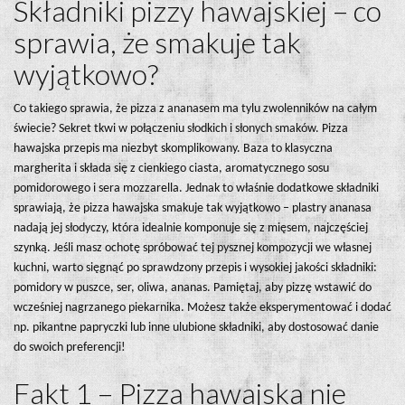
Składniki pizzy hawajskiej – co
sprawia, że smakuje tak
wyjątkowo?
Co takiego sprawia, że pizza z ananasem ma tylu zwolenników na całym
świecie? Sekret tkwi w połączeniu słodkich i słonych smaków. Pizza
hawajska przepis ma niezbyt skomplikowany. Baza to klasyczna
margherita i składa się z cienkiego ciasta, aromatycznego sosu
pomidorowego i sera mozzarella. Jednak to właśnie dodatkowe składniki
sprawiają, że pizza hawajska smakuje tak wyjątkowo – plastry ananasa
nadają jej słodyczy, która idealnie komponuje się z mięsem, najczęściej
szynką. Jeśli masz ochotę spróbować tej pysznej kompozycji we własnej
kuchni, warto sięgnąć po sprawdzony przepis i wysokiej jakości składniki:
pomidory w puszce, ser, oliwa, ananas. Pamiętaj, aby pizzę wstawić do
wcześniej nagrzanego piekarnika. Możesz także eksperymentować i dodać
np. pikantne papryczki lub inne ulubione składniki, aby dostosować danie
do swoich preferencji!
Fakt 1 – Pizza hawajska nie