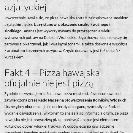
azjatyckiej
Powszechnie uważa się, że pizza hawajska została zainspirowana smakiem
azjatyckim, gdzie
bazę stanowi połączenie smaku kwaśnego i
słodkiego.
Ananas jest wykorzystywany do przyrządzania wielu
wytrawnych potraw na Dalekim Wschodzie. Jego słodycz idealnie łączy się
zarówno z pikantnymi, jak i kwaśnymi tonami, a także doskonale współgra
z aromatem korzennych przypraw. Często dodawany jest też do dań z
kurczakiem.
Fakt 4 – Pizza hawajska
oficjalnie nie jest pizzą
Zgodnie ze zwyczajem każda nowa pizza musi zostać skonsumowana i
zatwierdzona przez
Radę Naczelną Stowarzyszenia Rolników Włoskich
.
Liczne głosy oburzenia, jakie docierały do organu, wymusiły na Radzie
wydanie oświadczenia, w którym to znalazła się informacja o tym, że pizza
hawajska nie jest prawdziwą pizzą, ponieważ ananas jest elementem
kulturowo obcym włoskiej tradycji. W odpowiedzi na oświadczenie