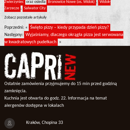
Zwierzyniec
oraz osiedla
Bronowice Nowe (os. Widok)
,
Widok-
Zarzecze
,
Salwator City
Zobacz pozostałe artykuły
Poprzedni: «
Święto pizzy – kiedy przypada dzień pizzy?
Następny:
Wyjaśniamy, dlaczego okrągła pizza jest serwowana
w kwadratowych pudełkach
»
Ostatnie zamówienia przyjmujemy do 15 min przed godziną
zamknięcia.
Kuchnia jest otwarta do godz. 22. Informacja na temat
alergenów dostępna w lokalach
Kraków, Chopina 33