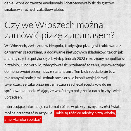
danie, które od zawsze ewoluowało i dostosowywało się do gustów
smakoszy z różnych zakątków globu.
Czy we Włoszech można
zamówić pizzę z ananasem?
We Włoszech, zwłaszcza w Neapolu, tradycyjna pizza jest traktowana z
ogromnym szacunkiem, a dodawanie nietypowych składników, takich jak
ananas, często spotyka się z krytyką. Jednak 2023 roku znany neapolitański
pizzaiolo, Gino Sorbillo, zdecydował się przełamać to tabu, wprowadzając
do menu swojej pizzerii pizzę z ananasem. Ten krok spotkało się to z
mieszanymi reakcjami. Jednak sam Sorbillo bronił swojej decyzji,
twierdząc, że taka pizza jest smaczna i zachęcał sceptyków do jej
spróbowania, podkreślając, że wokół tego połączenia narosło zbyt wiele
uprzedzeń.
Interesujące informacje na temat różnic w pizzy z różnych części świata
można przeczytać w artykule:
Jakie są różnice między pizzą włoską,
amerykańską i polską?