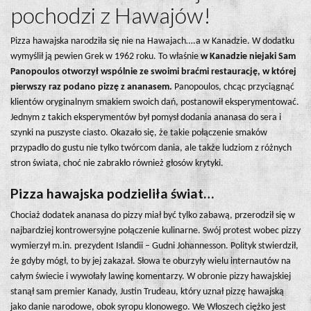
pochodzi z Hawajów!
Pizza hawajska narodziła się nie na Hawajach….a w Kanadzie. W dodatku
wymyślił ją pewien Grek w 1962 roku. To właśnie
w Kanadzie niejaki Sam
Panopoulos otworzył wspólnie ze swoimi braćmi restaurację, w której
pierwszy raz podano pizzę z ananasem.
Panopoulos, chcąc przyciągnąć
klientów oryginalnym smakiem swoich dań, postanowił eksperymentować.
Jednym z takich eksperymentów był pomysł dodania ananasa do sera i
szynki na puszyste ciasto. Okazało się, że takie połączenie smaków
przypadło do gustu nie tylko twórcom dania, ale także ludziom z różnych
stron świata, choć nie zabrakło również głosów krytyki.
Pizza hawajska podzieliła świat…
Chociaż dodatek ananasa do pizzy miał być tylko zabawą, przerodził się w
najbardziej kontrowersyjne połączenie kulinarne. Swój protest wobec pizzy
wymierzył m.in. prezydent Islandii – Gudni Johannesson. Polityk stwierdził,
że gdyby mógł, to by jej zakazał. Słowa te oburzyły wielu internautów na
całym świecie i wywołały lawinę komentarzy. W obronie pizzy hawajskiej
stanął sam premier Kanady, Justin Trudeau, który uznał pizzę hawajską
jako danie narodowe, obok syropu klonowego. We Włoszech ciężko jest